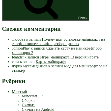
Поиск
Свежие комментарии
Любовь
к записи
Почему при установке майнкрафт на
телефон пишет ошибка разбора данных
JonsonPlay
к записи
Скачать карту на майнкрафт боб
хавальщик 2
fdahdsf
к записи
Игры майнкрафт 13 версия играть
сава
к записи
Карты майнкрафт
нурик мухамедьянов
к записи
Мод для майнкрафт pe на
сталкер
Рубрики
Minecraft
Minecraft 1.7
Сборки
Скачать
Скачать на Android