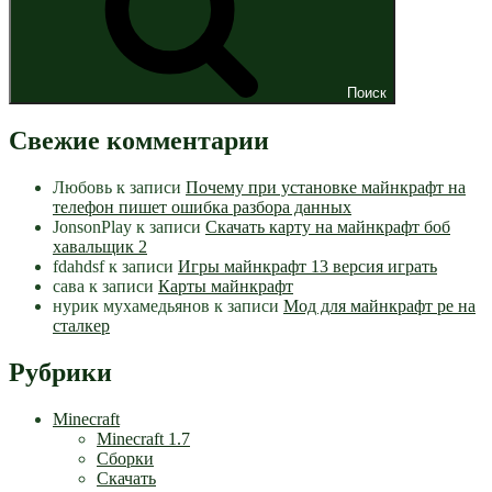
Поиск
Свежие комментарии
Любовь
к записи
Почему при установке майнкрафт на
телефон пишет ошибка разбора данных
JonsonPlay
к записи
Скачать карту на майнкрафт боб
хавальщик 2
fdahdsf
к записи
Игры майнкрафт 13 версия играть
сава
к записи
Карты майнкрафт
нурик мухамедьянов
к записи
Мод для майнкрафт pe на
сталкер
Рубрики
Minecraft
Minecraft 1.7
Сборки
Скачать