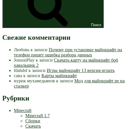
Поиск
Свежие комментарии
Любовь
к записи
Почему при установке майнкрафт на
телефон пишет ошибка разбора данных
JonsonPlay
к записи
Скачать карту на майнкрафт боб
хавальщик 2
fdahdsf
к записи
Игры майнкрафт 13 версия играть
сава
к записи
Карты майнкрафт
нурик мухамедьянов
к записи
Мод для майнкрафт pe на
сталкер
Рубрики
Minecraft
Minecraft 1.7
Сборки
Скачать