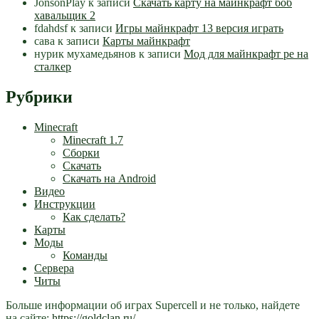
JonsonPlay
к записи
Скачать карту на майнкрафт боб
хавальщик 2
fdahdsf
к записи
Игры майнкрафт 13 версия играть
сава
к записи
Карты майнкрафт
нурик мухамедьянов
к записи
Мод для майнкрафт pe на
сталкер
Рубрики
Minecraft
Minecraft 1.7
Сборки
Скачать
Скачать на Android
Видео
Инструкции
Как сделать?
Карты
Моды
Команды
Сервера
Читы
Больше информации об играх Supercell и не только, найдете
на сайте:
https://goldclan.ru/