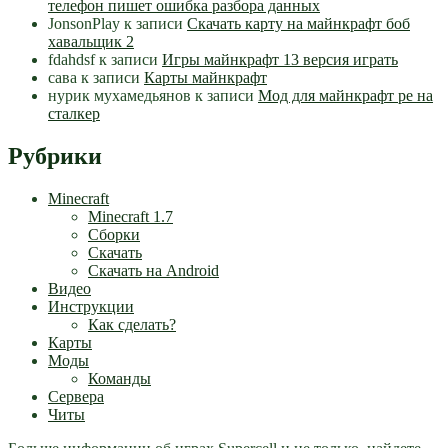
телефон пишет ошибка разбора данных
JonsonPlay
к записи
Скачать карту на майнкрафт боб
хавальщик 2
fdahdsf
к записи
Игры майнкрафт 13 версия играть
сава
к записи
Карты майнкрафт
нурик мухамедьянов
к записи
Мод для майнкрафт pe на
сталкер
Рубрики
Minecraft
Minecraft 1.7
Сборки
Скачать
Скачать на Android
Видео
Инструкции
Как сделать?
Карты
Моды
Команды
Сервера
Читы