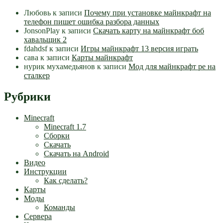
Любовь
к записи
Почему при установке майнкрафт на
телефон пишет ошибка разбора данных
JonsonPlay
к записи
Скачать карту на майнкрафт боб
хавальщик 2
fdahdsf
к записи
Игры майнкрафт 13 версия играть
сава
к записи
Карты майнкрафт
нурик мухамедьянов
к записи
Мод для майнкрафт pe на
сталкер
Рубрики
Minecraft
Minecraft 1.7
Сборки
Скачать
Скачать на Android
Видео
Инструкции
Как сделать?
Карты
Моды
Команды
Сервера