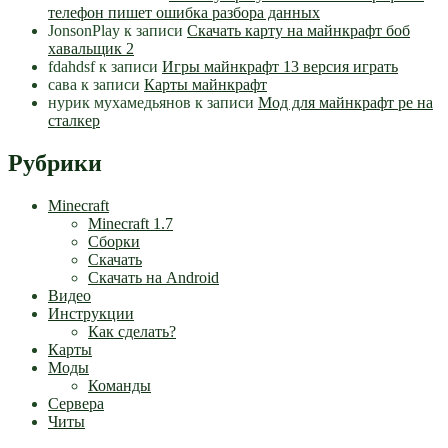
телефон пишет ошибка разбора данных
JonsonPlay
к записи
Скачать карту на майнкрафт боб
хавальщик 2
fdahdsf
к записи
Игры майнкрафт 13 версия играть
сава
к записи
Карты майнкрафт
нурик мухамедьянов
к записи
Мод для майнкрафт pe на
сталкер
Рубрики
Minecraft
Minecraft 1.7
Сборки
Скачать
Скачать на Android
Видео
Инструкции
Как сделать?
Карты
Моды
Команды
Сервера
Читы