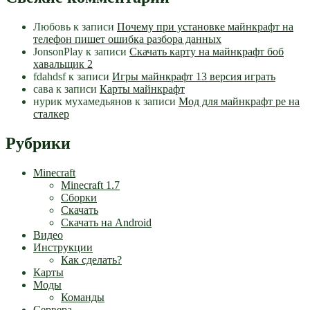
Любовь
к записи
Почему при установке майнкрафт на
телефон пишет ошибка разбора данных
JonsonPlay
к записи
Скачать карту на майнкрафт боб
хавальщик 2
fdahdsf
к записи
Игры майнкрафт 13 версия играть
сава
к записи
Карты майнкрафт
нурик мухамедьянов
к записи
Мод для майнкрафт pe на
сталкер
Рубрики
Minecraft
Minecraft 1.7
Сборки
Скачать
Скачать на Android
Видео
Инструкции
Как сделать?
Карты
Моды
Команды
Сервера