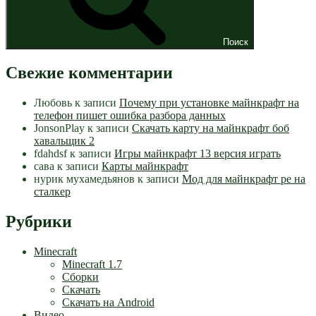
Поиск
Свежие комментарии
Любовь
к записи
Почему при установке майнкрафт на
телефон пишет ошибка разбора данных
JonsonPlay
к записи
Скачать карту на майнкрафт боб
хавальщик 2
fdahdsf
к записи
Игры майнкрафт 13 версия играть
сава
к записи
Карты майнкрафт
нурик мухамедьянов
к записи
Мод для майнкрафт pe на
сталкер
Рубрики
Minecraft
Minecraft 1.7
Сборки
Скачать
Скачать на Android
Видео